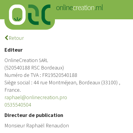
online
creation
.ml
Connexion
Retour
Editeur
OnlineCreation
SARL
(520540188 RSC Bordeaux)
Numéro de TVA : FR19520540188
Siège social : 44 rue Montméjean, Bordeaux (33100) ,
France.
raphael@onlinecreation.pro
0535540504
Directeur de publication
Monsieur Raphaël Renaudon